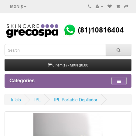
MXN $
0 item(s) - MXN $0.00
Categories
Inicio
IPL
IPL Portable Depilador