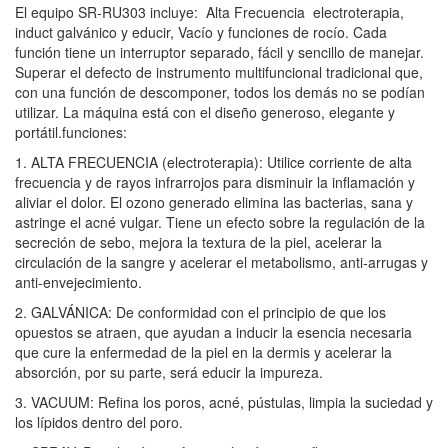
El equipo SR-RU303 incluye: Alta Frecuencia electroterapia,
induct galvánico y educir, Vacío y funciones de rocío. Cada
función tiene un interruptor separado, fácil y sencillo de manejar.
Superar el defecto de instrumento multifuncional tradicional que,
con una función de descomponer, todos los demás no se podían
utilizar. La máquina está con el diseño generoso, elegante y
portátil.funciones:
1. ALTA FRECUENCIA (electroterapia): Utilice corriente de alta
frecuencia y de rayos infrarrojos para disminuir la inflamación y
aliviar el dolor. El ozono generado elimina las bacterias, sana y
astringe el acné vulgar. Tiene un efecto sobre la regulación de la
secreción de sebo, mejora la textura de la piel, acelerar la
circulación de la sangre y acelerar el metabolismo, anti-arrugas y
anti-envejecimiento.
2. GALVÁNICA: De conformidad con el principio de que los
opuestos se atraen, que ayudan a inducir la esencia necesaria
que cure la enfermedad de la piel en la dermis y acelerar la
absorción, por su parte, será educir la impureza.
3. VACUUM: Refina los poros, acné, pústulas, limpia la suciedad y
los lípidos dentro del poro.