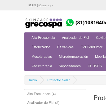
MXN $
Currency
Alta Frecuencia
Analizador de Piel
Cavita
Esterilizador
Galvanicas
Gel Conductor
Mesoterapias
Microdermabrasión
Mobilia
Vacumterapia
Vaporizadores
CURSOS
Inicio
Protector Solar
Alta Frecuencia (4)
Prot
Analizador de Piel (2)