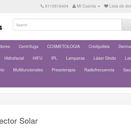
8110816404
Mi Cuenta
Lista de de
dores
Centrífuga
COSMETOLOGIA
Criolípolisis
Derm
Hidrafacial
HIFU
IPL
Lamparas
Láser Diodo
La
rio
Multifuncionales
Presoterapia
Radiofrecuencia
Sac
ector Solar