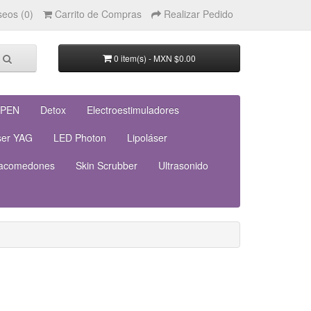
seos (0)
Carrito de Compras
Realizar Pedido
0 item(s) - MXN $0.00
aPEN
Detox
Electroestimuladores
ser YAG
LED Photon
Lipoláser
acomedones
Skin Scrubber
Ultrasonido